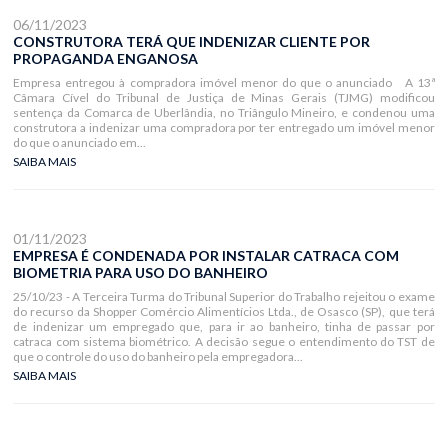
06/11/2023
CONSTRUTORA TERÁ QUE INDENIZAR CLIENTE POR
PROPAGANDA ENGANOSA
Empresa entregou à compradora imóvel menor do que o anunciado A 13ª
Câmara Cível do Tribunal de Justiça de Minas Gerais (TJMG) modificou
sentença da Comarca de Uberlândia, no Triângulo Mineiro, e condenou uma
construtora a indenizar uma compradora por ter entregado um imóvel menor
do que o anunciado em...
SAIBA MAIS
01/11/2023
EMPRESA É CONDENADA POR INSTALAR CATRACA COM
BIOMETRIA PARA USO DO BANHEIRO
25/10/23 - A Terceira Turma do Tribunal Superior do Trabalho rejeitou o exame
do recurso da Shopper Comércio Alimentícios Ltda., de Osasco (SP), que terá
de indenizar um empregado que, para ir ao banheiro, tinha de passar por
catraca com sistema biométrico. A decisão segue o entendimento do TST de
que o controle do uso do banheiro pela empregadora...
SAIBA MAIS