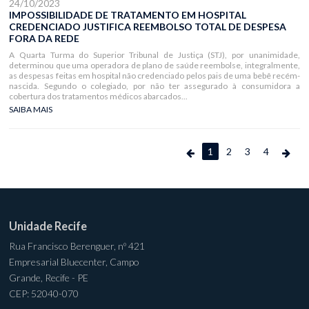
24/10/2023
IMPOSSIBILIDADE DE TRATAMENTO EM HOSPITAL
CREDENCIADO JUSTIFICA REEMBOLSO TOTAL DE DESPESA
FORA DA REDE
A Quarta Turma do Superior Tribunal de Justiça (STJ), por unanimidade,
determinou que uma operadora de plano de saúde reembolse, integralmente,
as despesas feitas em hospital não credenciado pelos pais de uma bebê recém-
nascida. Segundo o colegiado, por não ter assegurado à consumidora a
cobertura dos tratamentos médicos abarcados...
SAIBA MAIS
1
2
3
4
Unidade Recife
Rua Francisco Berenguer, nº 421
Empresarial Bluecenter, Campo
Grande, Recife - PE
CEP: 52040-070
________________________________