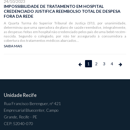
24/10/2023
IMPOSSIBILIDADE DE TRATAMENTO EM HOSPITAL
CREDENCIADO JUSTIFICA REEMBOLSO TOTAL DE DESPESA
FORA DA REDE
A Quarta Turma do Superior Tribunal de Justiça (STJ), por unanimidade,
determinou que uma operadora de plano de saúde reembolse, integralmente,
as despesas feitas em hospital não credenciado pelos pais de uma bebê recém-
nascida. Segundo o colegiado, por não ter assegurado à consumidora a
cobertura dos tratamentos médicos abarcados...
SAIBA MAIS
1
2
3
4
Unidade Recife
Rua Francisco Berenguer, nº 421
Empresarial Bluecenter, Campo
Grande, Recife - PE
CEP: 52040-070
________________________________