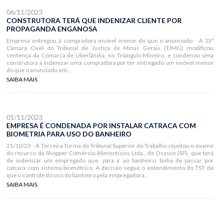
06/11/2023
CONSTRUTORA TERÁ QUE INDENIZAR CLIENTE POR
PROPAGANDA ENGANOSA
Empresa entregou à compradora imóvel menor do que o anunciado A 13ª
Câmara Cível do Tribunal de Justiça de Minas Gerais (TJMG) modificou
sentença da Comarca de Uberlândia, no Triângulo Mineiro, e condenou uma
construtora a indenizar uma compradora por ter entregado um imóvel menor
do que o anunciado em...
SAIBA MAIS
01/11/2023
EMPRESA É CONDENADA POR INSTALAR CATRACA COM
BIOMETRIA PARA USO DO BANHEIRO
25/10/23 - A Terceira Turma do Tribunal Superior do Trabalho rejeitou o exame
do recurso da Shopper Comércio Alimentícios Ltda., de Osasco (SP), que terá
de indenizar um empregado que, para ir ao banheiro, tinha de passar por
catraca com sistema biométrico. A decisão segue o entendimento do TST de
que o controle do uso do banheiro pela empregadora...
SAIBA MAIS