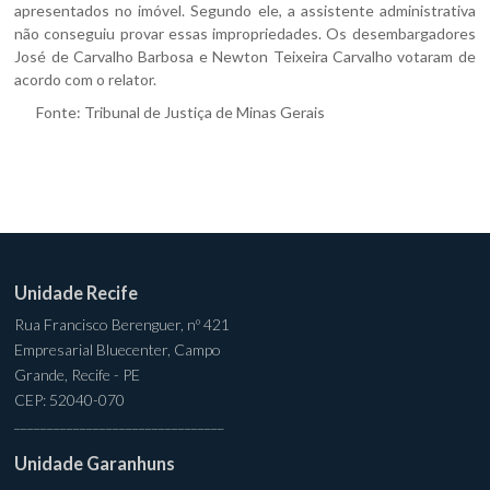
apresentados no imóvel. Segundo ele, a assistente administrativa
não conseguiu provar essas impropriedades. Os desembargadores
José de Carvalho Barbosa e Newton Teixeira Carvalho votaram de
acordo com o relator.
Fonte:
Tribunal de Justiça de Minas Gerais
Unidade Recife
Rua Francisco Berenguer, nº 421
Empresarial Bluecenter, Campo
Grande, Recife - PE
CEP: 52040-070
________________________________
Unidade Garanhuns