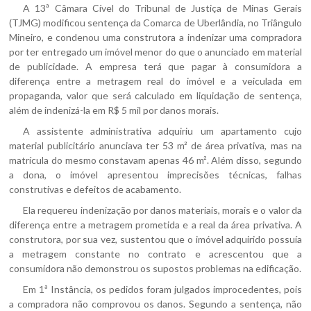
A 13ª Câmara Cível do Tribunal de Justiça de Minas Gerais
(TJMG) modificou sentença da Comarca de Uberlândia, no Triângulo
Mineiro, e condenou uma construtora a indenizar uma compradora
por ter entregado um imóvel menor do que o anunciado em material
de publicidade. A empresa terá que pagar à consumidora a
diferença entre a metragem real do imóvel e a veiculada em
propaganda, valor que será calculado em liquidação de sentença,
além de indenizá-la em R$ 5 mil por danos morais.
A assistente administrativa adquiriu um apartamento cujo
material publicitário anunciava ter 53 m² de área privativa, mas na
matrícula do mesmo constavam apenas 46 m². Além disso, segundo
a dona, o imóvel apresentou imprecisões técnicas, falhas
construtivas e defeitos de acabamento.
Ela requereu indenização por danos materiais, morais e o valor da
diferença entre a metragem prometida e a real da área privativa. A
construtora, por sua vez, sustentou que o imóvel adquirido possuía
a metragem constante no contrato e acrescentou que a
consumidora não demonstrou os supostos problemas na edificação.
Em 1ª Instância, os pedidos foram julgados improcedentes, pois
a compradora não comprovou os danos. Segundo a sentença, não