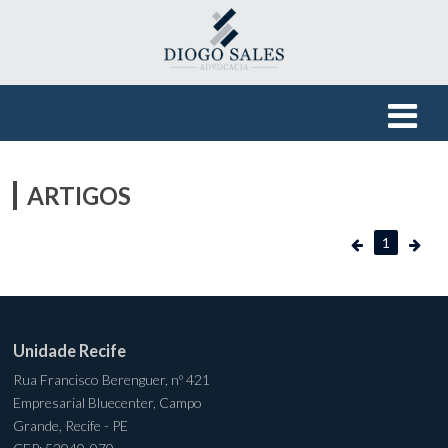
ARTIGOS
1
Unidade Recife
Rua Francisco Berenguer, nº 421
Empresarial Bluecenter, Campo
Grande, Recife - PE