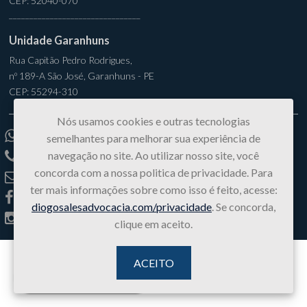
CEP: 52040-070
________________________________
Unidade Garanhuns
Rua Capitão Pedro Rodrigues,
nº 189-A São José, Garanhuns - PE
CEP: 55294-310
Nós usamos cookies e outras tecnologias
(81) 99750-1567
semelhantes para melhorar sua experiência de
navegação no site. Ao utilizar nosso site, você
(81) 3877-1546
concorda com a nossa politica de privacidade. Para
contato@diogosalesadvocacia.com
ter mais informações sobre como isso é feito, acesse:
/diogosalesadv
diogosalesadvocacia.com/privacidade
. Se concorda,
@diogosalesadv
clique em aceito.
ACEITO
© 2026 Diogo Sales Advocacia. Todos os direitos reservados |
Política de
Fale Conosco
Privacidade