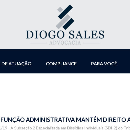
S DE ATUAÇÃO
COMPLIANCE
PARA VOCÊ
FUNÇÃO ADMINISTRATIVA MANTÉM DIREITO A 
/19 - A Subseção 2 Especializada em Dissídios Individuais (SDI-2) do Tr