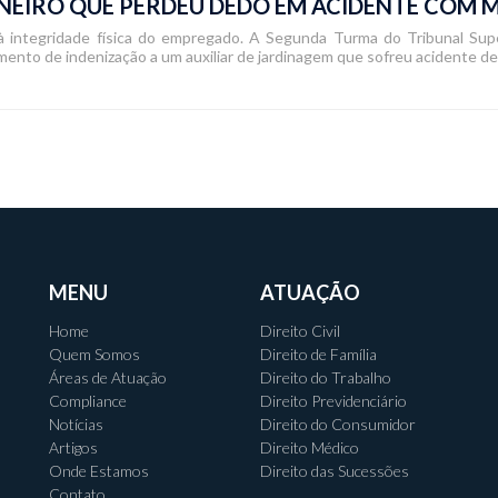
NEIRO QUE PERDEU DEDO EM ACIDENTE COM
s à integridade física do empregado. A Segunda Turma do Tribunal S
amento de indenização a um auxiliar de jardinagem que sofreu acidente d
MENU
ATUAÇÃO
Home
Direito Civil
Quem Somos
Direito de Família
Áreas de Atuação
Direito do Trabalho
Compliance
Direito Previdenciário
Notícias
Direito do Consumidor
Artigos
Direito Médico
Onde Estamos
Direito das Sucessões
Contato