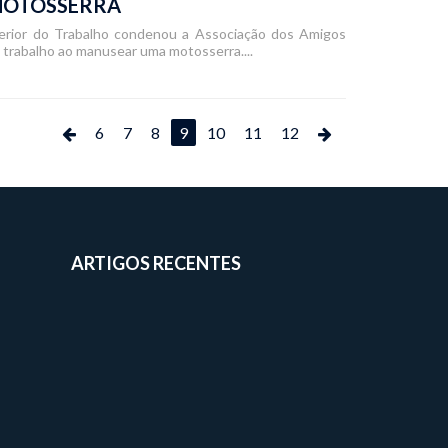
 MOTOSSERRA
uperior do Trabalho condenou a Associação dos Amigos
e trabalho ao manusear uma motosserra....
6
7
8
9
10
11
12
ARTIGOS RECENTES