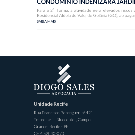
CONDOMÍNIO INDENIZARÁ JARDI
Para a 2ª Turma, a atividade gera elevados risco
Residencial Aldeia do Vale, de Goiânia (GO), ao pag
SAIBA MAIS
Unidade Recife
Rua Francisco Berenguer, nº 421
Empresarial Bluecenter, Campo
Grande, Recife - PE
CEP: 52040-070