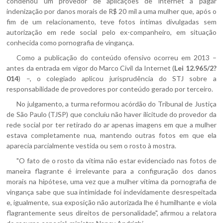
condenou um provedor de aplicações de internet a pagar
indenização por danos morais de R$ 20 mil a uma mulher que, após o
fim de um relacionamento, teve fotos íntimas divulgadas sem
autorização em rede social pelo ex-companheiro, em situação
conhecida como pornografia de vingança.
Como a publicação do conteúdo ofensivo ocorreu em 2013 –
antes da entrada em vigor do Marco Civil da Internet (
Lei 12.965/2?
014
) –, o colegiado aplicou jurisprudência do STJ sobre a
responsabilidade de provedores por conteúdo gerado por terceiro.
No julgamento, a turma reformou acórdão do Tribunal de Justiça
de São Paulo (TJSP) que concluiu não haver ilicitude do provedor da
rede social por ter retirado do ar apenas imagens em que a mulher
estava completamente nua, mantendo outras fotos em que ela
aparecia parcialmente vestida ou sem o rosto à mostra.
"O fato de o rosto da vítima não estar evidenciado nas fotos de
maneira flagrante é irrelevante para a configuração dos danos
morais na hipótese, uma vez que a mulher vítima da pornografia de
vingança sabe que sua intimidade foi indevidamente desrespeitada
e, igualmente, sua exposição não autorizada lhe é humilhante e viola
flagrantemente seus direitos de personalidade", afirmou a relatora