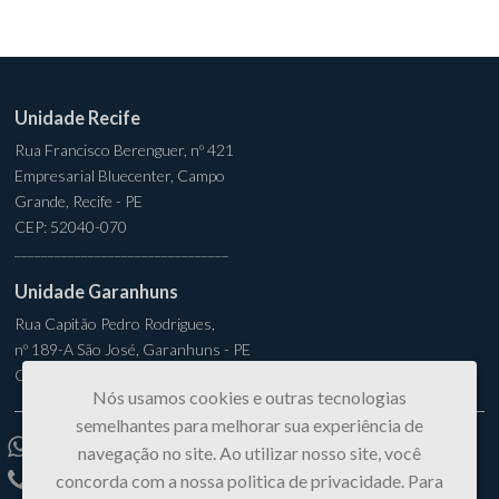
Unidade Recife
Rua Francisco Berenguer, nº 421
Empresarial Bluecenter, Campo
Grande, Recife - PE
CEP: 52040-070
________________________________
Unidade Garanhuns
Rua Capitão Pedro Rodrigues,
nº 189-A São José, Garanhuns - PE
CEP: 55294-310
Nós usamos cookies e outras tecnologias
semelhantes para melhorar sua experiência de
(81) 99750-1567
navegação no site. Ao utilizar nosso site, você
concorda com a nossa politica de privacidade. Para
(81) 3877-1546