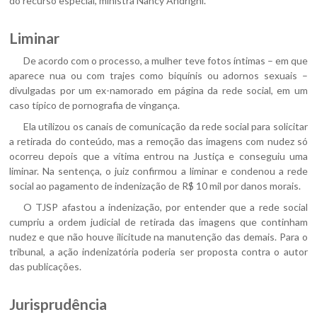
do recurso especial, ministra Nancy Andrighi.
Liminar
De acordo com o processo, a mulher teve fotos íntimas – em que
aparece nua ou com trajes como biquínis ou adornos sexuais –
divulgadas por um ex-namorado em página da rede social, em um
caso típico de pornografia de vingança.
Ela utilizou os canais de comunicação da rede social para solicitar
a retirada do conteúdo, mas a remoção das imagens com nudez só
ocorreu depois que a vítima entrou na Justiça e conseguiu uma
liminar. Na sentença, o juiz confirmou a liminar e condenou a rede
social ao pagamento de indenização de R$ 10 mil por danos morais.
O TJSP afastou a indenização, por entender que a rede social
cumpriu a ordem judicial de retirada das imagens que continham
nudez e que não houve ilicitude na manutenção das demais. Para o
tribunal, a ação indenizatória poderia ser proposta contra o autor
das publicações.
Jurisprudência