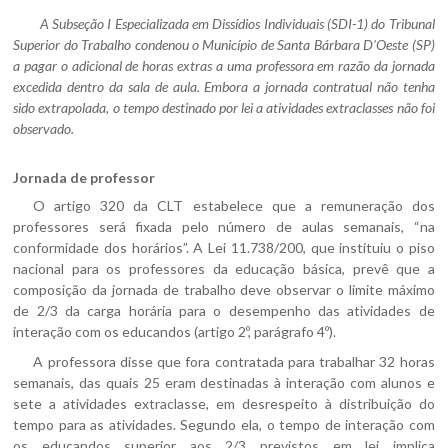
A Subseção I Especializada em Dissídios Individuais (SDI-1) do Tribunal
Superior do Trabalho condenou o Município de Santa Bárbara D'Oeste (SP)
a pagar o adicional de horas extras a uma professora em razão da jornada
excedida dentro da sala de aula. Embora a jornada contratual não tenha
sido extrapolada, o tempo destinado por lei a atividades extraclasses não foi
observado.
Jornada de professor
O artigo 320 da CLT estabelece que a remuneração dos
professores será fixada pelo número de aulas semanais, “na
conformidade dos horários”. A Lei 11.738/200, que instituiu o piso
nacional para os professores da educação básica, prevê que a
composição da jornada de trabalho deve observar o limite máximo
de 2/3 da carga horária para o desempenho das atividades de
interação com os educandos (artigo 2º, parágrafo 4º).
A professora disse que fora contratada para trabalhar 32 horas
semanais, das quais 25 eram destinadas à interação com alunos e
sete a atividades extraclasse, em desrespeito à distribuição do
tempo para as atividades. Segundo ela, o tempo de interação com
os educandos superior aos 2/3 previstos em lei implica