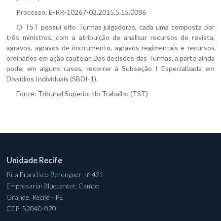
Processo:
E-RR-10267-03.2015.5.15.0086
O TST possui oito Turmas julgadoras, cada uma composta por
três ministros, com a atribuição de analisar recursos de revista,
agravos, agravos de instrumento, agravos regimentais e recursos
ordinários em ação cautelar. Das decisões das Turmas, a parte ainda
pode, em alguns casos, recorrer à Subseção I Especializada em
Dissídios Individuais (SBDI-1).
Fonte:
Tribunal Superior do Trabalho (TST)
Unidade Recife
Rua Francisco Berenguer, nº 421
Empresarial Bluecenter, Campo
Grande, Recife - PE
CEP: 52040-070
________________________________