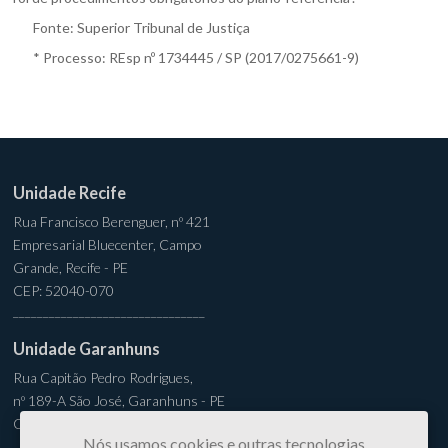
Fonte:
Superior Tribunal de Justiça
* Processo:
REsp nº 1734445 / SP
(2017/0275661-9)
Unidade Recife
Rua Francisco Berenguer, nº 421
Empresarial Bluecenter, Campo
Grande, Recife - PE
CEP: 52040-070
________________________________
Unidade Garanhuns
Rua Capitão Pedro Rodrigues,
nº 189-A São José, Garanhuns - PE
CEP: 55294-310
Nós usamos cookies e outras tecnologias