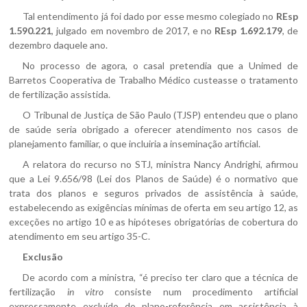
Tal entendimento já foi dado por esse mesmo colegiado no
REsp
1.590.221
, julgado em novembro de 2017, e no
REsp 1.692.179
, de
dezembro daquele ano.
No processo de agora, o casal pretendia que a Unimed de
Barretos Cooperativa de Trabalho Médico custeasse o tratamento
de fertilização assistida.
O Tribunal de Justiça de São Paulo (TJSP) entendeu que o plano
de saúde seria obrigado a oferecer atendimento nos casos de
planejamento familiar, o que incluiria a inseminação artificial.
A relatora do recurso no STJ, ministra Nancy Andrighi, afirmou
que a Lei 9.656/98 (Lei dos Planos de Saúde) é o normativo que
trata dos planos e seguros privados de assistência à saúde,
estabelecendo as exigências mínimas de oferta em seu artigo 12, as
exceções no artigo 10 e as hipóteses obrigatórias de cobertura do
atendimento em seu artigo 35-C.
Exclusão
De acordo com a ministra, “é preciso ter claro que a técnica de
fertilização
in vitro
consiste num procedimento artificial
expressamente excluído do plano-referência em assistência à