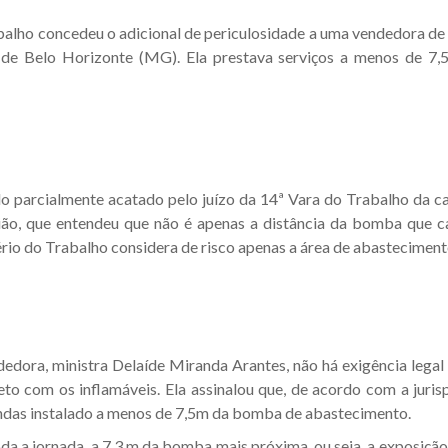
alho concedeu o adicional de periculosidade a uma vendedora de u
 de Belo Horizonte (MG). Ela prestava serviços a menos de 7
 parcialmente acatado pelo juízo da 14ª Vara do Trabalho da cap
ião, que entendeu que não é apenas a distância da bomba que ca
rio do Trabalho considera de risco apenas a área de abastecimento
ndedora, ministra Delaíde Miranda Arantes, não há exigência legal
eto com os inflamáveis. Ela assinalou que, de acordo com a juri
ndas instalado a menos de 7,5m da bomba de abastecimento.
a a jornada, a 7,3 m da bomba mais próxima, ou seja, a exposição a