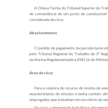
A Oitava Turma do Tribunal Superior do Trab
de conveniência de um posto de combustível
considerada de risco.
Abastecimento
O pedido de pagamento da parcela havia sido
pelo Tribunal Regional do Trabalho da 3ª Reg
da
Norma Regulamentadora (NR) 16
do Ministé
Área de risco
Para a relatora do recurso de revista da ve
abastecimento de veículos e tenha contato dir
empregados que trabalham em escritório de ve
No caso, a empregada trabalhava, durante tod