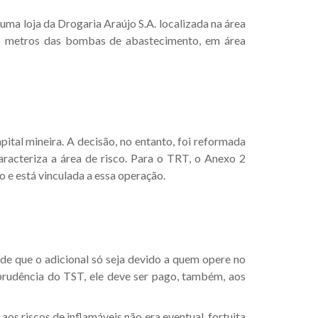
ma loja da Drogaria Araújo S.A. localizada na área
,5 metros das bombas de abastecimento, em área
ital mineira. A decisão, no entanto, foi reformada
racteriza a área de risco. Para o TRT, o Anexo 2
 e está vinculada a essa operação.
 de que o adicional só seja devido a quem opere no
sprudência do TST, ele deve ser pago, também, aos
os riscos de inflamáveis não era eventual, fortuita